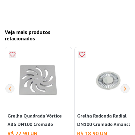
Veja mais produtos
relacionados
Grelha Quadrada Vórtice
Grelha Redonda Radial
ABS DN100 Cromado
DN100 Cromado Amanco
Amanco Wavin
Wavin
R$ 22,90 UN
R$ 18,90 UN