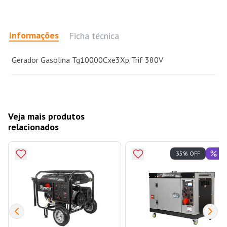
Informações
Ficha técnica
Gerador Gasolina Tg10000Cxe3Xp Trif 380V
Veja mais produtos
relacionados
Of
35% OFF