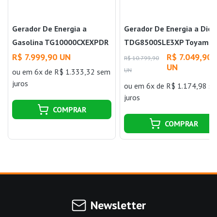
Gerador De Energia a
Gerador De Energia a Dies
Gasolina TG10000CXEXPDR
TDG8500SLE3XP Toyama
115/230v Toyama
R$ 7.999,90 UN
R$ 7.049,90
R$ 10.799,90
UN
UN
ou
em 6x de R$ 1.333,32 sem
juros
ou
em 6x de R$ 1.174,98 s
juros
COMPRAR
COMPRAR
Newsletter