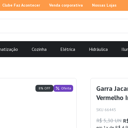
Clube Faz Acontecer
Venda corporativa
Nossas Lojas
matização
Cozinha
Elétrica
Hidráulica
Ilu
Garra Jaca
Oferta
8% OFF
Vermelho I
SKU 66445
R$ 5,30 UN
R
em 1x de R$ 4,9