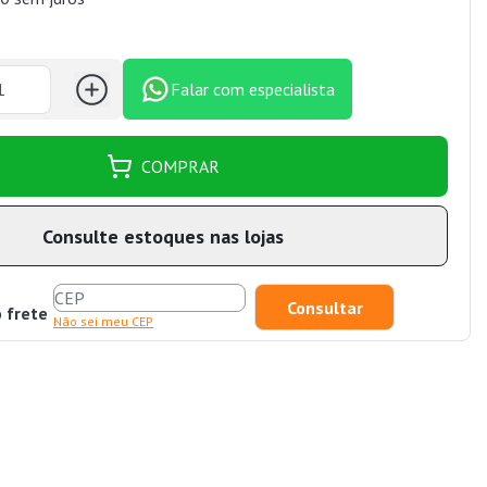
Falar com especialista
COMPRAR
Consulte estoques nas lojas
o frete
Não sei meu CEP