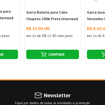
a para
Garra Bateria para Cabo
Garra Jaca
nterneed
Chupeta 200A Preta Interneed
Vermelho 
N
R$ 15,90 UN
R$ 8,10 
 juros
em 1x de R$ 15,90 sem juros
em 1x de R
AR
COMPRAR
Newsletter
Fique por dentro de todas as novidades e promoção