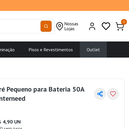
0
Nossas
Lojas
minação
Pisos e Revestimentos
Outlet
ré Pequeno para Bateria 50A
nterneed
$ 4,90 UN
0 sem juros