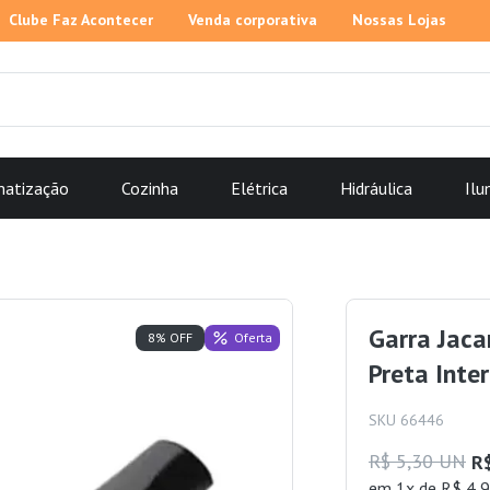
Clube Faz Acontecer
Venda corporativa
Nossas Lojas
matização
Cozinha
Elétrica
Hidráulica
Ilu
Garra Jaca
Oferta
8% OFF
Preta Inte
SKU 66446
R$ 5,30 UN
R
em 1x de R$ 4,9