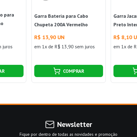
o para
Garra Bateria para Cabo
Garra Jaca
ho
Chupeta 200A Vermelho
Preto Int
Interneed
N
R$ 13,90 UN
R$ 8,10 
 juros
em 1x de R$ 13,90 sem juros
em 1x de R
AR
COMPRAR
Newsletter
Fique por dentro de todas as novidades e promoção