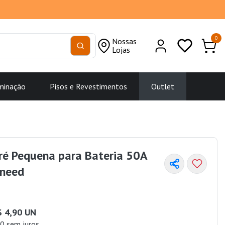
0
Nossas
Lojas
minação
Pisos e Revestimentos
Outlet
ré Pequena para Bateria 50A
rneed
$ 4,90 UN
0 sem juros