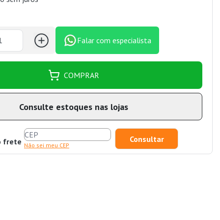
Falar com especialista
COMPRAR
Consulte estoques nas lojas
o frete
Não sei meu CEP