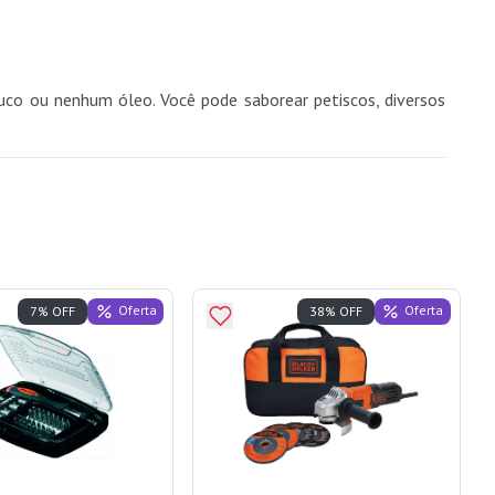
uco ou nenhum óleo. Você pode saborear petiscos, diversos
Oferta
Oferta
7% OFF
38% OFF