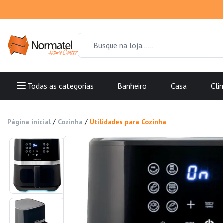
Todas as categorias
Banheiro
Casa
Cli
/
/
Página inicial
Cozinha
Utilidades para Cozinha