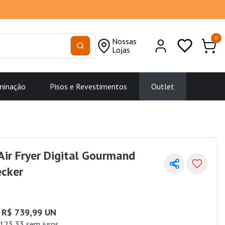
0
Nossas
Lojas
minação
Pisos e Revestimentos
Outlet
 Air Fryer Digital Gourmand
ecker
R$ 739,99 UN
123,33 sem juros