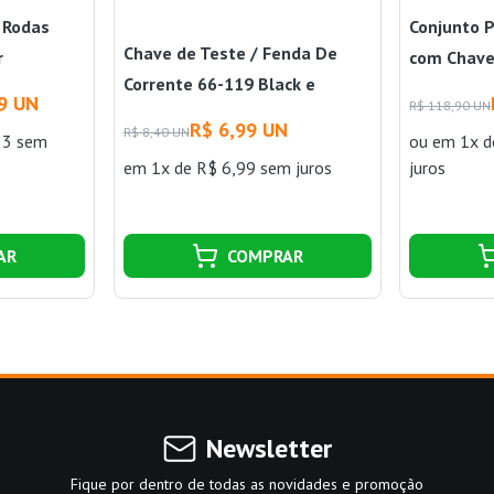
 Rodas
Conjunto 
Chave de Teste / Fenda De
r
com Chave
Corrente 66-119 Black e
Decker
9 UN
R$ 118,90 UN
Decker
R$ 6,99 UN
R$ 8,40 UN
33 sem
ou
em 1x d
em 1x de R$ 6,99 sem juros
juros
AR
COMPRAR
Newsletter
Fique por dentro de todas as novidades e promoção