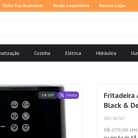
Clube Faz Acontecer
Venda corporativa
Nossas Lojas
matização
Cozinha
Elétrica
Hidráulica
Ilu
Fritadeira
Oferta
5% OFF
Black & D
SKU 68767
R$ 779,90 UN
ou
em 6x de R$ 