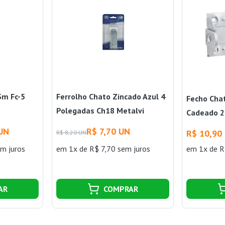
Sm Fc-5
Ferrolho Chato Zincado Azul 4
Fecho Cha
Polegadas Ch18 Metalvi
Cadeado 2
Encartela
 UN
R$ 7,70 UN
R$ 10,90
R$ 8,20 UN
m juros
em 1x de R$ 7,70 sem juros
em 1x de R
AR
COMPRAR