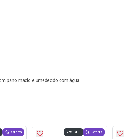
com pano macio e umedecido com água
Oferta
Oferta
6% OFF