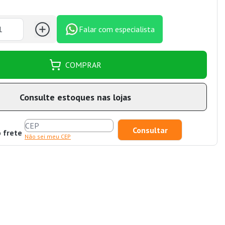
Falar com especialista
COMPRAR
Consulte estoques nas lojas
o frete
Não sei meu CEP