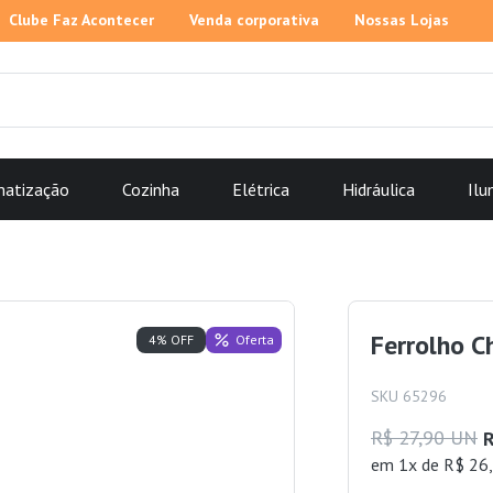
Clube Faz Acontecer
Venda corporativa
Nossas Lojas
matização
Cozinha
Elétrica
Hidráulica
Ilu
Ferrolho C
Oferta
4% OFF
SKU 65296
R$ 27,90 UN
R
em 1x de R$ 26,