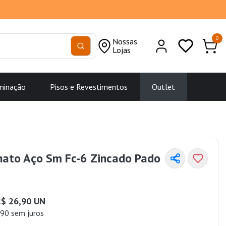
0
Nossas
Lojas
minação
Pisos e Revestimentos
Outlet
hato Aço Sm Fc-6 Zincado Pado
$ 26,90 UN
90 sem juros