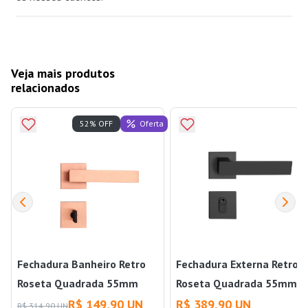
Veja mais produtos
relacionados
Oferta
52% OFF
Fechadura Banheiro Retro
Fechadura Externa Retro
Roseta Quadrada 55mm
Roseta Quadrada 55mm
Rose Pado
Preto Pado
R$ 149,90 UN
R$ 389,90 UN
R$ 314,90 UN