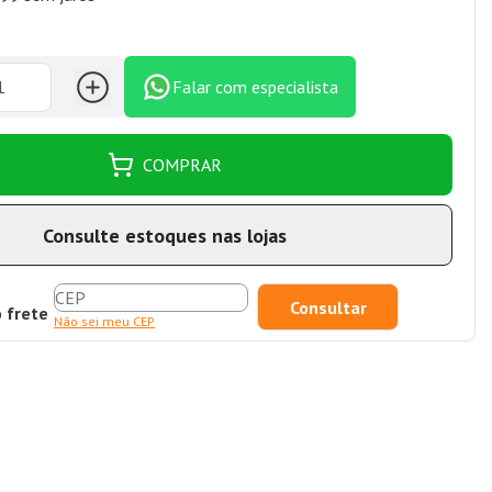
Falar com especialista
COMPRAR
Consulte estoques nas lojas
o frete
Não sei meu CEP