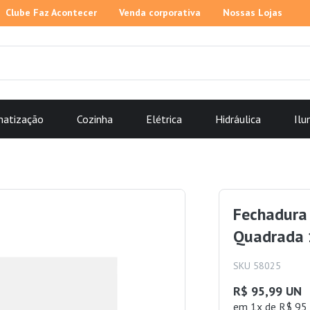
Clube Faz Acontecer
Venda corporativa
Nossas Lojas
matização
Cozinha
Elétrica
Hidráulica
Ilu
Fechadura
Quadrada 
SKU 58025
R$ 95,99 UN
em 1x de R$ 95,