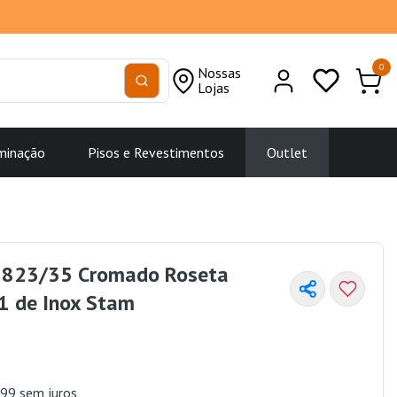
0
Nossas
Lojas
minação
Pisos e Revestimentos
Outlet
 823/35 Cromado Roseta
1 de Inox Stam
99 sem juros