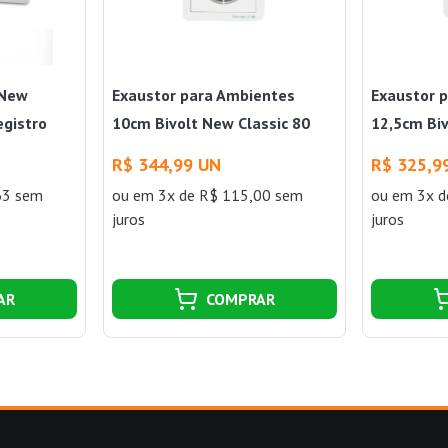
 New
Exaustor para Ambientes
Exaustor 
egistro
10cm Bivolt New Classic 80
12,5cm Biv
Ventokit
Ventokit
R$ 344,99 UN
R$ 325,9
63 sem
ou
em 3x de R$ 115,00 sem
ou
em 3x d
juros
juros
AR
COMPRAR