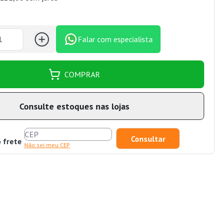
Falar com especialista
COMPRAR
Consulte estoques nas lojas
o frete
Não sei meu CEP