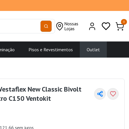
0
Nossas
Lojas
minação
Pisos e Revestimentos
Outlet
estaflex New Classic Bivolt
ro C150 Ventokit
121,66 sem juros