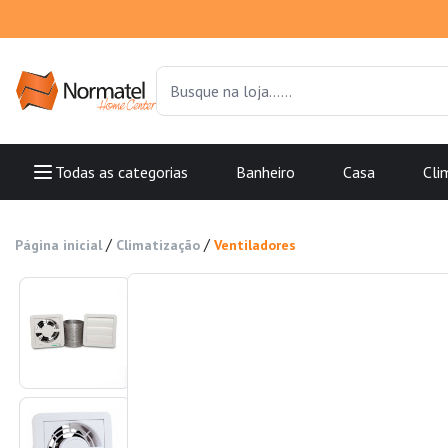
Todas as categorias
Banheiro
Casa
Cli
/
/
Página inicial
Climatização
Ventiladores