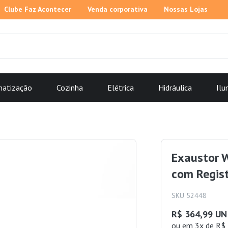
Clube Faz Acontecer
Venda corporativa
Nossas Lojas
matização
Cozinha
Elétrica
Hidráulica
Ilu
Exaustor W
com Regist
SKU 52448
R$ 364,99 UN
ou
em 3x de R$ 