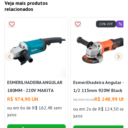
Veja mais produtos
relacionados
Of
20% OFF
ESMERILHADEIRA ANGULAR
Esmerilhadeira Angular 4
180MM - 220V MAKITA
1/2 115mm 920W Black &
Decker
R$ 974,90 UN
R$ 248,99 UN
R$ 309,90 UN
ou
em 6x de R$ 162,48 sem
ou
em 2x de R$ 124,50 sem
juros
juros