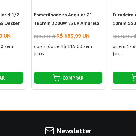
lar 4 1/2
Esmerilhadeira Angular 7"
Furadeira 
& Decker
180mm 2200W 220V Amarelo
10mm 550w
Black & Decker
Decker
9 UN
R$ 689,99 UN
R$ 819,90 UN
R$ 204,90 UN
50 sem
ou
em 6x de R$ 115,00 sem
ou
em 1x d
juros
juros
AR
COMPRAR
Newsletter