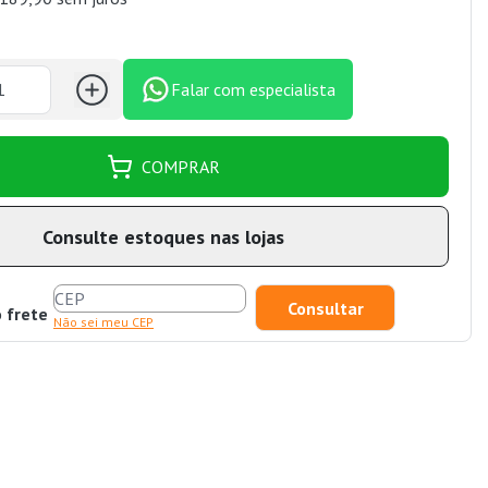
Falar com especialista
COMPRAR
Consulte estoques nas lojas
o frete
Não sei meu CEP