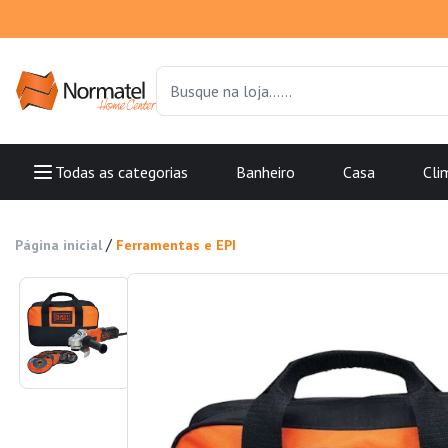
Todas as categorias
Banheiro
Casa
Cli
/
Página inicial
Ferramentas e EPI