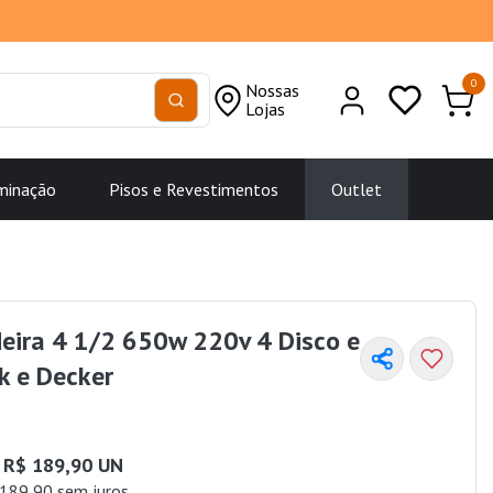
0
Nossas
Lojas
minação
Pisos e Revestimentos
Outlet
eira 4 1/2 650w 220v 4 Disco e
k e Decker
R$ 189,90 UN
189,90 sem juros