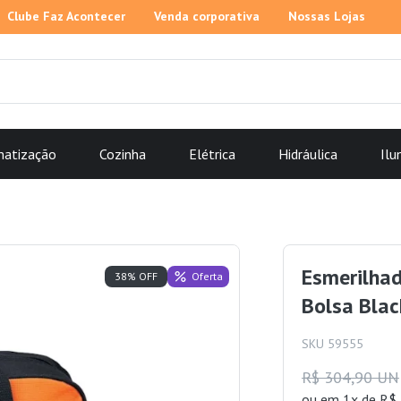
Clube Faz Acontecer
Venda corporativa
Nossas Lojas
matização
Cozinha
Elétrica
Hidráulica
Ilu
Esmerilhad
Oferta
38% OFF
Bolsa Blac
SKU 59555
R$ 304,90 UN
ou
em 1x de R$ 