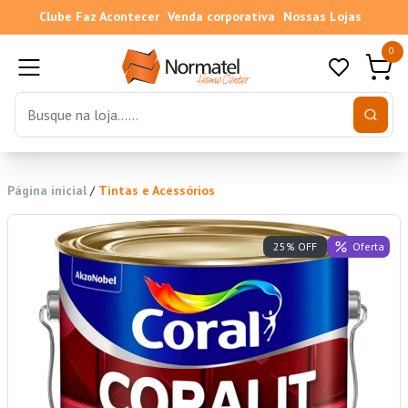
Clube Faz Acontecer
Venda corporativa
Nossas Lojas
0
Página inicial
/
Tintas e Acessórios
Oferta
25% OFF