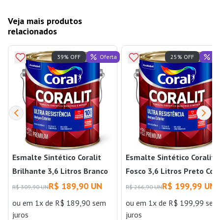
Veja mais produtos
relacionados
Oferta
Of
39% OFF
25% OFF
Esmalte Sintético Coralit
Esmalte Sintético Coralit
Brilhante 3,6 Litros Branco
Fosco 3,6 Litros Preto Cor
Coral
R$ 189,90 UN
R$ 199,99 UN
R$ 309,90 UN
R$ 266,90 UN
ou
em 1x de R$ 189,90 sem
ou
em 1x de R$ 199,99 sem
juros
juros