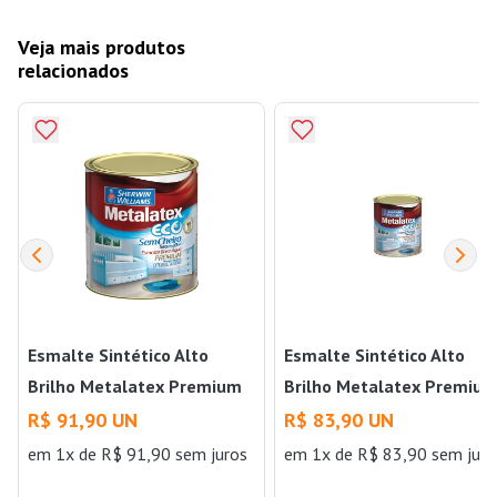
Veja mais produtos
relacionados
Esmalte Sintético Alto
Esmalte Sintético Alto
Brilho Metalatex Premium
Brilho Metalatex Premiu
para Madeiras e Metais 0,9
para Madeiras e Metais 0,
R$ 91,90 UN
R$ 83,90 UN
Litros Branco Sherwin
Litros Preto Sherwin
em 1x de R$ 91,90 sem juros
em 1x de R$ 83,90 sem juro
Williams
Williams