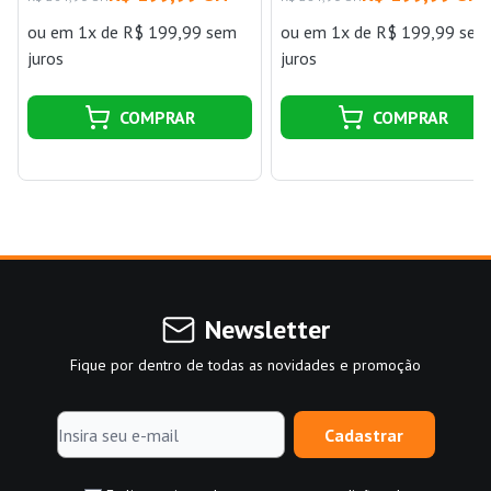
Metais 3,6 Litros Branco
ou
em 1x de R$ 199,99 sem
ou
em 1x de R$ 199,99 sem
Sherwin Williams
juros
juros
COMPRAR
COMPRAR
Newsletter
Fique por dentro de todas as novidades e promoção
Cadastrar