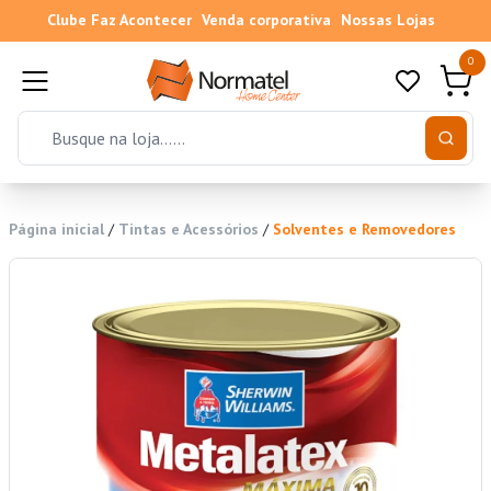
Clube Faz Acontecer
Venda corporativa
Nossas Lojas
0
Página inicial
/
Tintas e Acessórios
/
Solventes e Removedores