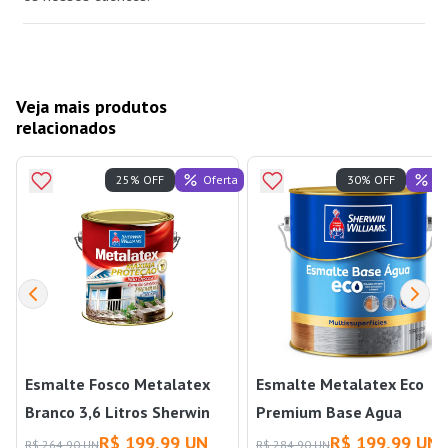
Veja mais produtos
relacionados
Oferta
Of
25% OFF
30% OFF
Esmalte Fosco Metalatex
Esmalte Metalatex Eco
Branco 3,6 Litros Sherwin
Premium Base Agua
Williams
Acetinado para Madeiras 
R$ 199,99 UN
R$ 199,99 UN
R$ 264,90 UN
R$ 284,90 UN