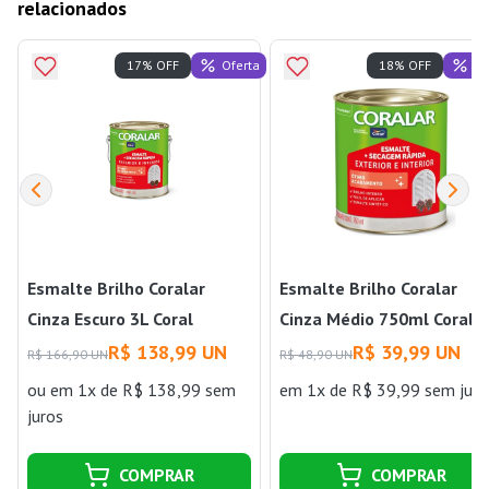
relacionados
Oferta
Of
17% OFF
18% OFF
Esmalte Brilho Coralar
Esmalte Brilho Coralar
Cinza Escuro 3L Coral
Cinza Médio 750ml Coral
R$ 138,99 UN
R$ 39,99 UN
R$ 166,90 UN
R$ 48,90 UN
ou
em 1x de R$ 138,99 sem
em 1x de R$ 39,99 sem juro
juros
COMPRAR
COMPRAR