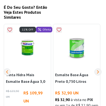
É Do Seu Gosto? Então
Veja Estes Produtos
Similares
Oferta
11% OFF
Tinta Hidra Mais
Esmalte Base Água
Esmalte Base Água 3,0
Preto 0,750 Litros
Litros Branco Neve
Fortex
R$ 123,90
R$ 109,99
R$ 32,90 UN
Hidracor
UN
R$ 32,90
à vista no
PIX
UN
ou
em 1x de R$ 32,90 sem