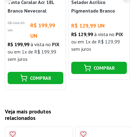
Tinta Coralar Acr 18L
Selador Acrílico
Branco Nevecoral
Pigmentado Branco
Neve 15 Litros Fortex
R$ 264,90
R
R$ 199,99
R$ 129,99 UN
UN
R$ 129,99
à vista no
PIX
UN
ou
em 1x de R$ 129,99
R$ 199,99
à vista no
PIX
j
sem juros
ou
em 1x de R$ 199,99
sem juros
COMPRAR
COMPRAR
Veja mais produtos
relacionados