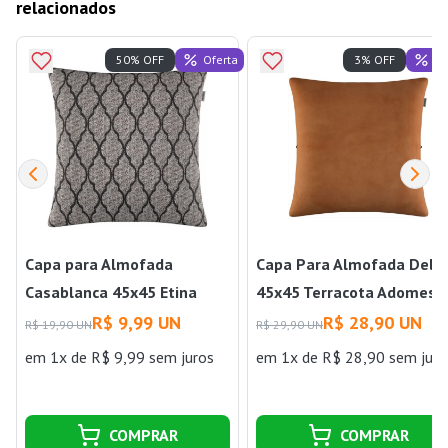
relacionados
Oferta
Of
50% OFF
3% OFF
Capa para Almofada
Capa Para Almofada Delu
Casablanca 45x45 Etina
45x45 Terracota Adomes
Castor Adomes
R$ 9,99 UN
R$ 28,90 UN
R$ 19,90 UN
R$ 29,90 UN
em 1x de R$ 9,99 sem juros
em 1x de R$ 28,90 sem juro
COMPRAR
COMPRAR