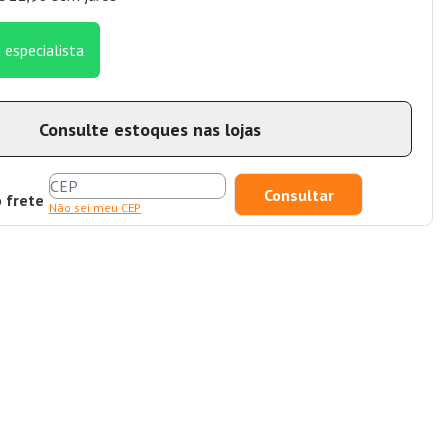
 especialista
Consulte estoques nas lojas
o frete
Não sei meu CEP