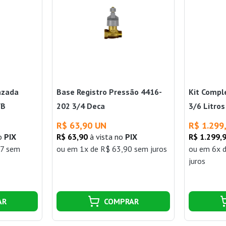
azada
Base Registro Pressão 4416-
Kit Compl
WB
202 3/4 Deca
3/6 Litro
R$ 63,90 UN
R$ 1.299
no
PIX
R$ 63,90
à vista no
PIX
R$ 1.299,
67 sem
ou
em 1x de R$ 63,90 sem juros
ou
em 6x 
juros
AR
COMPRAR