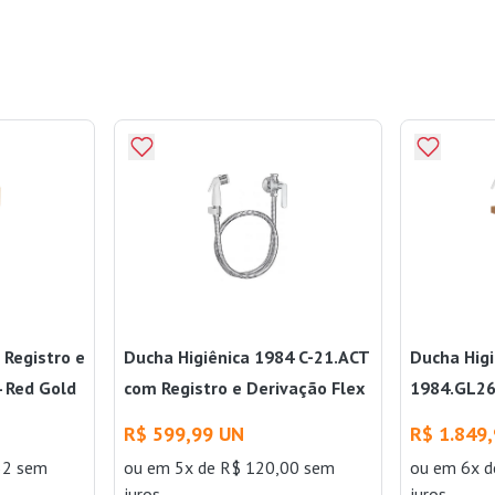
 Registro e
Ducha Higiênica 1984 C-21.ACT
Ducha Higi
 Red Gold
com Registro e Derivação Flex
1984.GL26
Cromado Deca
Registro L
R$ 599,99 UN
R$ 1.849
32 sem
ou
em 5x de R$ 120,00 sem
ou
em 6x d
juros
juros