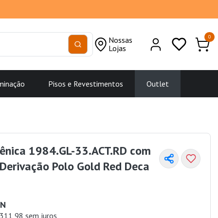
0
Nossas
Lojas
minação
Pisos e Revestimentos
Outlet
iênica 1984.GL-33.ACT.RD com
 Derivação Polo Gold Red Deca
UN
311,98 sem juros