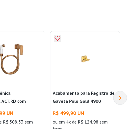
ênica
Acabamento para Registro de
.ACT.RD com
Gaveta Polo Gold 4900
evel Red Gold Deca
GL33.PQ Deca
,99 UN
R$ 499,90 UN
e R$ 308,33 sem
ou
em 4x de R$ 124,98 sem
juros