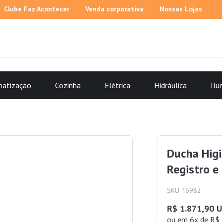
Clube Faz Acontecer
Venda corporativa
Nossas Lojas
matização
Cozinha
Elétrica
Hidráulica
Ilu
Ducha Hig
Registro e
SKU 46982
R$ 1.871,90 
ou
em 6x de R$ 