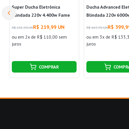
Super Ducha Eletrônica
Ducha Advanced Ele
Blindada 220v 4.400w Fame
Blindada 220v 6000
Lorenzetti
R$ 219,99 UN
R$ 399,9
R$ 265,90 UN
R$ 469,90 UN
ou
em 2x de R$ 110,00 sem
ou
em 3x de R$ 133,
juros
juros
COMPRAR
COMPR