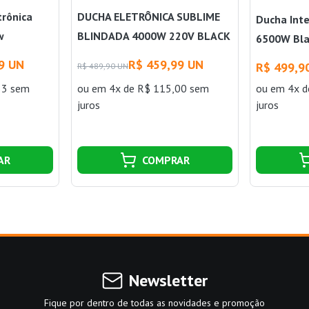
trônica
DUCHA ELETRÔNICA SUBLIME
Ducha Inte
w
BLINDADA 4000W 220V BLACK
6500W Bl
ZAGONEL
9 UN
R$ 459,99 UN
R$ 499,9
R$ 489,90 UN
33 sem
ou
em 4x de R$ 115,00 sem
ou
em 4x d
juros
juros
AR
COMPRAR
Newsletter
Fique por dentro de todas as novidades e promoção