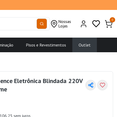
0
Nossas
Lojas
minação
Pisos e Revestimentos
Outlet
ence Eletrônica Blindada 220V
me
106,25 sem juros