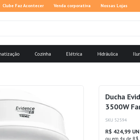
Clube Faz Acontecer
Venda corporativa
Nossas Lojas
matização
Cozinha
Elétrica
Hidráulica
Ilu
Ducha Evid
3500W Fa
SKU 52594
R$ 424,99 UN
ou
em 4x de R$ 