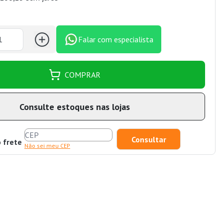
Falar com especialista
COMPRAR
Consulte estoques nas lojas
o frete
Não sei meu CEP