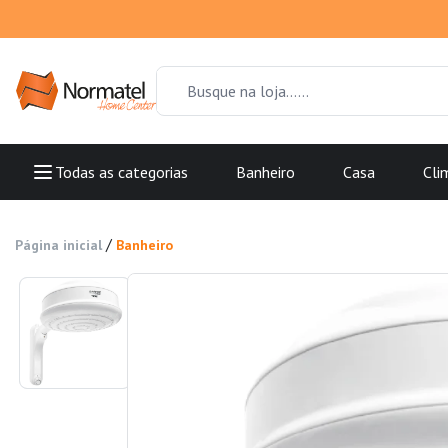
Todas as categorias
Banheiro
Casa
Cli
/
Página inicial
Banheiro