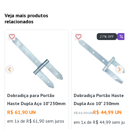
Veja mais produtos
relacionados
Of
27% OFF
Dobradiça para Portão
Dobradiça Portão Haste
Haste Dupla Aço 10"250mm
Dupla Aco 10" 250mm
Zincado União Mundial
Zincado União Mundial
R$ 61,90 UN
R$ 44,99 UN
R$ 61,90 UN
em 1x de R$ 61,90 sem juros
em 1x de R$ 44,99 sem juro