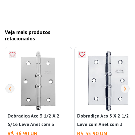
Veja mais produtos
relacionados
Dobradiça Aco 3 1/2 X 2
Dobradiça Aco 3 X 2 1/2
5/16 Leve Anel com 3
Leve com Anel com 3
Cromado União Mundial
Cromado União Mundial
R$ 36,90 UN
R$ 35,90 UN