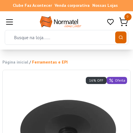
Clube Faz Acontecer
Venda corporativa
Nossas Lojas
0
Página inicial
/
Ferramentas e EPI
Oferta
16% OFF