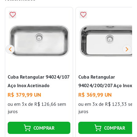
Cuba Retangular 94024/107
Cuba Retangular
Aço Inox Acetinado
94024/200/207 Aço Inox
56x34cm Tramontina
Alto Brilho 56x34cm
R$ 379,99 UN
R$ 369,99 UN
Tramontina
ou
em 3x de R$ 126,66 sem
ou
em 3x de R$ 123,33 sem
juros
juros
COMPRAR
COMPRAR