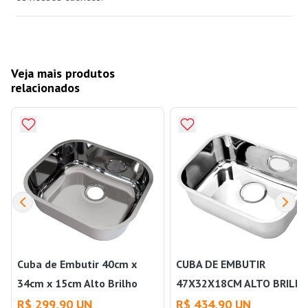
Veja mais produtos
relacionados
Cuba de Embutir 40cm x
CUBA DE EMBUTIR
34cm x 15cm Alto Brilho
47X32X18CM ALTO BRILH
304 Sem Válvula 3,5" Inox -
304 SEM VÁLVULA 3,5"
R$ 299,90 UN
R$ 434,90 UN