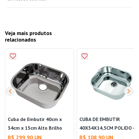
Veja mais produtos
relacionados
Cuba de Embutir 40cm x
CUBA DE EMBUTIR
34cm x 15cm Alto Brilho
40X34X14,5CM POLIDO 43
304 Sem Válvula 3,5" Inox -
SEM VÁLVULA 3,5" DOCOL
R$ 299,90 UN
R$ 108,90 UN