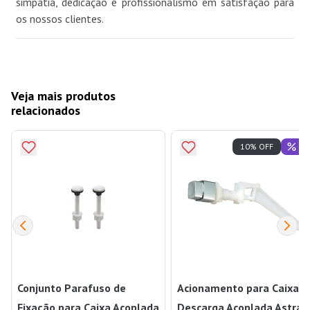
simpatia, dedicação e profissionalismo em satisfação para
os nossos clientes.
Veja mais produtos
relacionados
Of
10% OFF
Conjunto Parafuso de
Acionamento para Caixa d
Fixação para Caixa Acoplada
Descarga Acoplada Astra