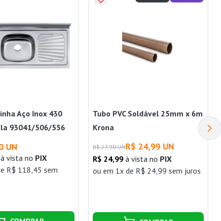
zinha Aço Inox 430
Tubo PVC Soldável 25mm x 6m
ula 93041/506/556
Krona
 Tramontina
R$ 24,99 UN
0 UN
R$ 27,90 UN
à vista no
PIX
R$ 24,99
à vista no
PIX
de R$ 118,45 sem
ou
em 1x de R$ 24,99 sem juros
COMPRAR