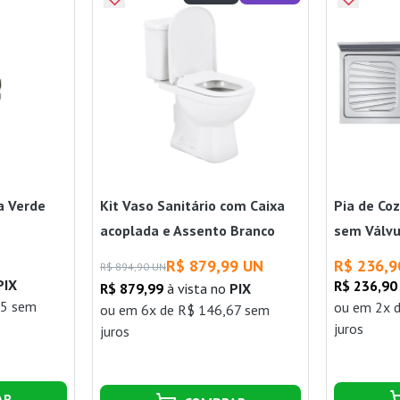
a Verde
Kit Vaso Sanitário com Caixa
Pia de Co
acoplada e Assento Branco
sem Válv
Duplo Acionamento Flox Fiori
120x52cm
R$ 879,99 UN
R$ 236,9
R$ 894,90 UN
PIX
R$ 236,90
R$ 879,99
à vista no
PIX
45 sem
ou
em 2x 
ou
em 6x de R$ 146,67 sem
juros
juros
AR