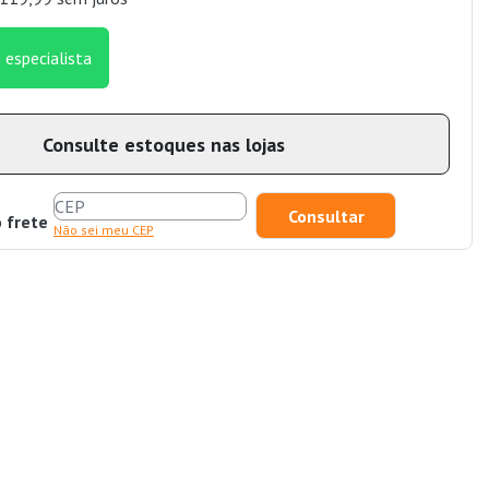
 especialista
Consulte estoques nas lojas
o frete
Não sei meu CEP