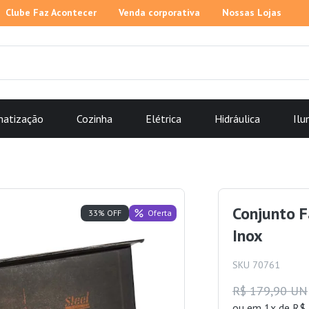
Clube Faz Acontecer
Venda corporativa
Nossas Lojas
matização
Cozinha
Elétrica
Hidráulica
Ilu
Conjunto F
Oferta
33% OFF
Inox
SKU 70761
R$ 179,90 UN
ou
em 1x de R$ 