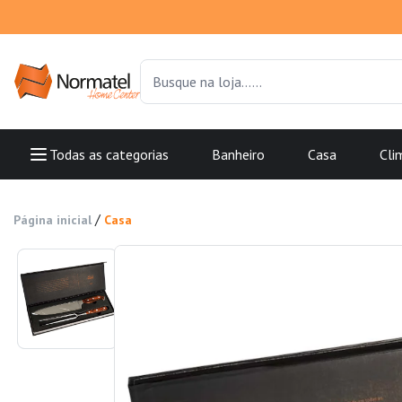
Todas as categorias
Banheiro
Casa
Cli
/
Página inicial
Casa