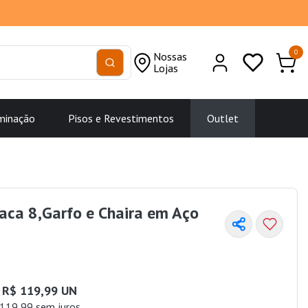
0
Nossas
Lojas
minação
Pisos e Revestimentos
Outlet
aca 8,Garfo e Chaira em Aço
R$ 119,99 UN
119,99 sem juros