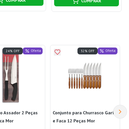
COMPRAR
Oferta
Oferta
24% OFF
32% OFF
do Assador 2 Peças
Conjunto para Churrasco Garfo
aca Mor
e Faca 12 Peças Mor