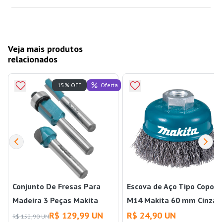
Veja mais produtos
relacionados
Oferta
15% OFF
Conjunto De Fresas Para
Escova de Aço Tipo Copo
Madeira 3 Peças Makita
M14 Makita 60 mm Cinza
Makita
R$ 129,99 UN
R$ 24,90 UN
R$ 152,90 UN