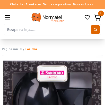
Clube Faz Acontecer
Venda corporativa
Nossas Lojas
0
Página inicial
/
Cozinha