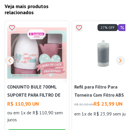
Veja mais produtos
relacionados
Of
27% OFF
CONJUNTO BULE 700ML
Refil para Filtro Para
SUPORTE PARA FILTRO DE
Torneira Com Filtro ABS
CAFÉ ROSA SANREMO
4003 Sigma
R$ 110,90 UN
R$ 23,99 UN
R$ 32,90 UN
ou
em 1x de R$ 110,90 sem
em 1x de R$ 23,99 sem juro
juros