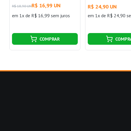
e 1 Tomada 2P+T 10 A 250 V
V e 1 Tomada 2P+T 
R$ 16,99 UN
R$ 24,90 UN
R$ 18,90 UN
Aria Branco Tramontina
Lux2 Branco Tramon
em 1x de R$ 16,99 sem juros
em 1x de R$ 24,90 se
COMPRAR
COMPR