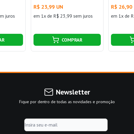
10 A 250 V
e 1 Tomada 2P+T 10 A 250 V
e 1 Tomad
R$ 23,99 UN
R$ 26,90
tina
Aria Branco Tramontina
Aria Bran
m juros
em 1x de R$ 23,99 sem juros
em 1x de R
AR
COMPRAR
Newsletter
Fique por dentro de todas as novidades e promoção