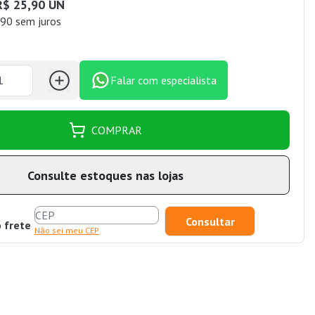
R$ 25,90 UN
90 sem juros
Falar com especialista
COMPRAR
Consulte estoques nas lojas
o frete
Não sei meu CEP