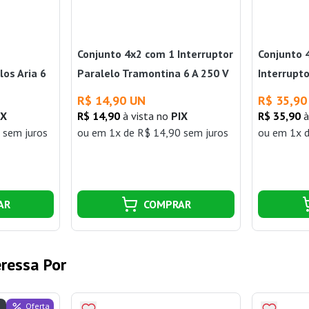
Conjunto 4x2 com 1 Interruptor
Conjunto 
los Aria 6
Paralelo Tramontina 6 A 250 V
Interrupto
ontina
Aria Branco
V Aria Br
R$ 14,90 UN
R$ 35,90
IX
R$ 14,90
à vista no
PIX
R$ 35,90
à
 sem juros
ou
em 1x de R$ 14,90 sem juros
ou
em 1x d
AR
COMPRAR
ressa Por
Oferta