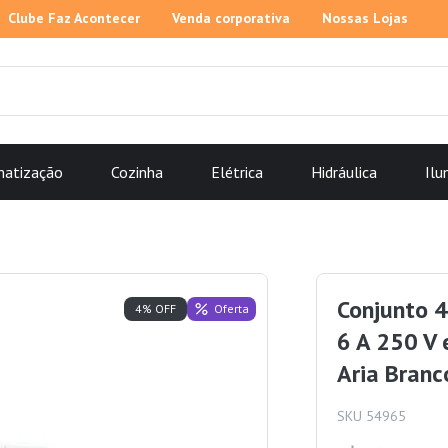
Clube Faz Acontecer
Venda corporativa
Nossas Lojas
matização
Cozinha
Elétrica
Hidráulica
Ilu
Conjunto 4
Oferta
4% OFF
6 A 250 V
Aria Branc
SKU 54965