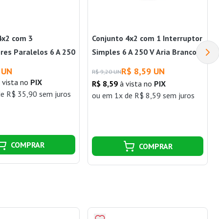
4x2 com 3
Conjunto 4x2 com 1 Interruptor
res Paralelos 6 A 250
Simples 6 A 250 V Aria Branco
anco Tramontina
Tramontina
 UN
R$ 8,59 UN
R$ 9,20 UN
 vista no
PIX
R$ 8,59
à vista no
PIX
e R$ 35,90 sem juros
ou
em 1x de R$ 8,59 sem juros
COMPRAR
COMPRAR