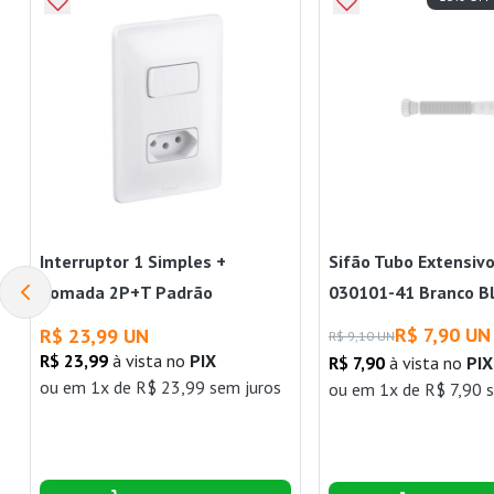
Interruptor 1 Simples +
Sifão Tubo Extensivo
Tomada 2P+T Padrão
030101-41 Branco Bl
Brasileiro 10A 680112 Zeffia
R$ 7,90 UN
R$ 23,99 UN
R$ 9,10 UN
Pial
R$ 23,99
à vista no
PIX
R$ 7,90
à vista no
PIX
ou
em 1x de R$ 23,99 sem juros
ou
em 1x de R$ 7,90 