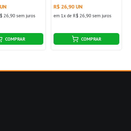
a 2P+T 10 A 250 V
e 2 Tomadas 2P+T 10 A 250 V
 UN
R$ 26,90 UN
co Tramontina
Tramontina Aria em Branco
$ 26,90 sem juros
em 1x de R$ 26,90 sem juros
COMPRAR
COMPRAR