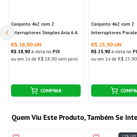
Conjunto 4x2 com 2
Conjunto 4x2 com 2
Interruptores Simples Aria 6 A
Interruptores Parale
250 V Branco Tramontina
A 250 V Branco Tram
R$ 18,90 UN
R$ 25,90 UN
R$ 18,90
à vista no
PIX
R$ 25,90
à vista no
P
ou
em 1x de R$ 18,90 sem juros
ou
em 1x de R$ 25,90
COMPRAR
COMPR
Quem Viu Este Produto, Também Se Inte
13% OFF