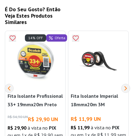
É Do Seu Gosto? Então
Veja Estes Produtos
Similares
Oferta
14% OFF
Fita Isolante Profissional
Fita Isolante Imperial
33+ 19mmx20m Preto
18mmx20m 3M
3M
R$ 34,90 UN
R$ 11,99 UN
R$ 29,90 UN
R$ 11,99
à vista no
PIX
R$ 29,90
à vista no
PIX
ou
em 1x de R$ 11,99 sem
ou
em 1x de R$ 29,90 sem