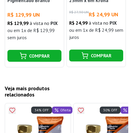
Pigmentado Branco
25mm x 6m Krona
Neve 15 Litros Fortex
R$ 27,90 UN
R$ 24,99 UN
R$ 129,99 UN
R$ 24,99
à vista no
PIX
R$ 129,99
à vista no
PIX
ou
em 1x de R$ 24,99 sem
ou
em 1x de R$ 129,99
juros
j
sem juros
COMPRAR
COMPRAR
Veja mais produtos
relacionados
Oferta
Of
34% OFF
30% OFF