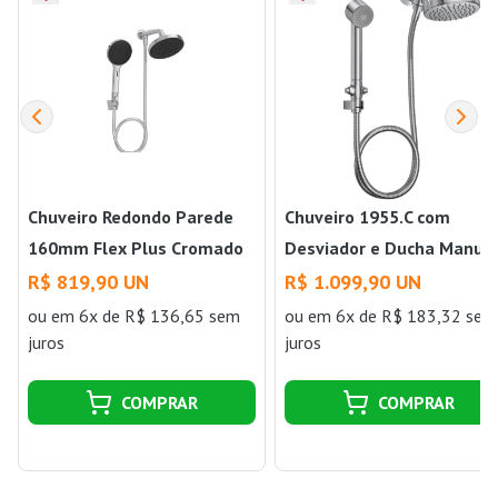
Chuveiro Redondo Parede
Chuveiro 1955.C com
160mm Flex Plus Cromado
Desviador e Ducha Manua
Com Desviador/Ducha
Flex Deca
R$ 819,90 UN
R$ 1.099,90 UN
Manual Deca
ou
em 6x de R$ 136,65 sem
ou
em 6x de R$ 183,32 sem
juros
juros
COMPRAR
COMPRAR