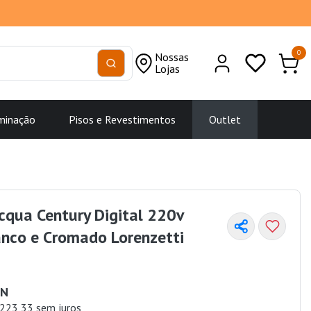
0
Nossas
Lojas
minação
Pisos e Revestimentos
Outlet
cqua Century Digital 220v
nco e Cromado Lorenzetti
UN
223,33 sem juros