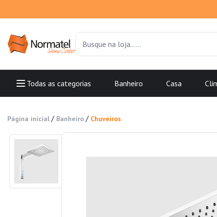
Todas as categorias
Banheiro
Casa
Cli
/
/
Página inicial
Banheiro
Chuveiros