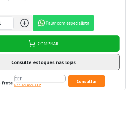
Falar com especialista
COMPRAR
Consulte estoques nas lojas
o frete
Não sei meu CEP