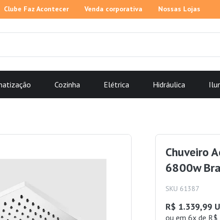
Clube Faz Acontecer
Venda corporativa
Nossas Lojas
matização
Cozinha
Elétrica
Hidráulica
Ilu
Chuveiro A
6800w Bra
SKU 61387
R$ 1.339,99 
ou
em 6x de R$ 