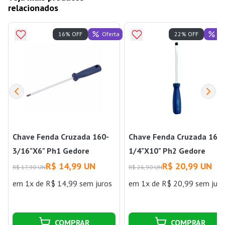
relacionados
Oferta
Of
16% OFF
22% OFF
Chave Fenda Cruzada 160-
Chave Fenda Cruzada 160
3/16"X6" Ph1 Gedore
1/4"X10" Ph2 Gedore
R$ 14,99 UN
R$ 20,99 UN
R$ 17,90 UN
R$ 26,90 UN
em 1x de R$ 14,99 sem juros
em 1x de R$ 20,99 sem juro
COMPRAR
COMPRAR