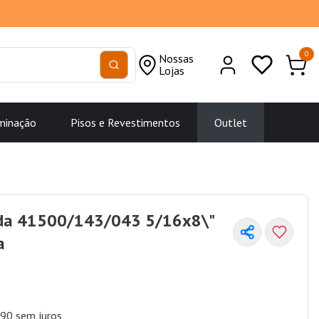
0
Nossas
Lojas
minação
Pisos e Revestimentos
Outlet
da 41500/143/043 5/16x8\"
a
90 sem juros