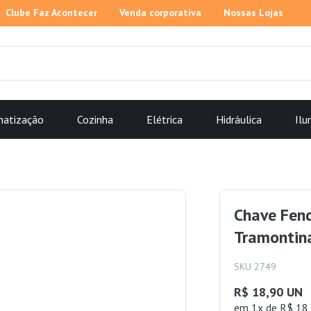
Clube Faz Acontecer
Venda corporativa
Nossas Lojas
matização
Cozinha
Elétrica
Hidráulica
Ilu
Chave Fen
Tramontin
SKU 2749
R$ 18,90 UN
em 1x de R$ 18,