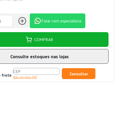
Falar com especialista
COMPRAR
Consulte estoques nas lojas
o frete
Não sei meu CEP