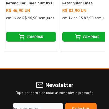
Retangular Línea 30x18x15
Retangular Línea
Creme Paramount
40x27x20CM Creme
R$ 46,90 UN
R$ 82,90 UN
Paramount
em 1x de R$ 46,90 sem juros
em 1x de R$ 82,90 sem juro
COMPRAR
COMPRAR
Newsletter
Fique por dentro de todas as novidades e promoção
Cadastrar