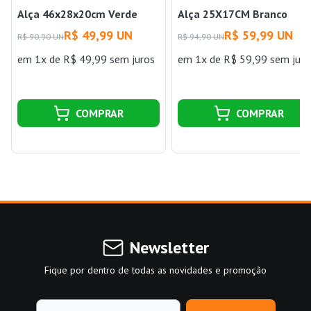
Alça 46x28x20cm Verde
Alça 25X17CM Branco
Paramount
R$ 49,99 UN
R$ 59,99 UN
R$ 90,90 UN
R$ 94,90 UN
em 1x de R$ 49,99 sem juros
em 1x de R$ 59,99 sem juro
COMPRAR
COMPRAR
Newsletter
Fique por dentro de todas as novidades e promoção