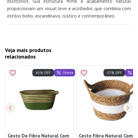
escritórios. Sua estrutura firme e acabamento natural
proporcionam um visual leve e acolhedor, que combina com
estilos boho, escandinavo, rústico e contemporâneo.
Veja mais produtos
relacionados
Oferta
Of
45% OFF
37% OFF
Cesto De Fibra Natural Com
Cesto Fibra Natural Com