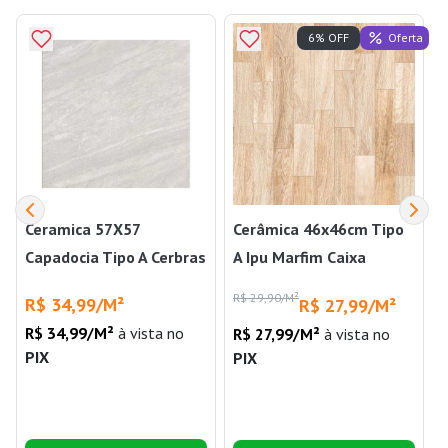
Oferta
6% OFF
Ceramica 57X57
Cerâmica 46x46cm Tipo
Capadocia Tipo A Cerbras
A Ipu Marfim Caixa
2,30m² Cerbras
R$ 29,90/M²
R$ 34,99/M²
R$ 27,99/M²
R$ 34,99/M²
à vista no
R$ 27,99/M²
à vista no
PIX
PIX