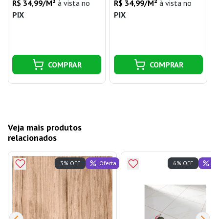
R$ 34,99/M²
à vista no
R$ 34,99/M²
à vista no
PIX
PIX
j
COMPRAR
COMPRAR
Veja mais produtos
relacionados
Oferta
Of
3% OFF
6% OFF