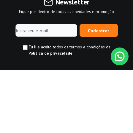
Newsletter
Fique por dentro de todas as novidades e promoção
Cadastrar
Eu li e aceito todos os termos e condições da
Política de privacidade
©Normatel - Todos os direitos reservados. Os preços e condições
de pagamento são válidos exclusivamente para compras
realizadas via internet e poderão sofrer alteração sem aviso
prévio. Em caso de divergência, o preço válido é sempre o do
carrinho de compras. CNPJ: 09.267.050/0001-04.