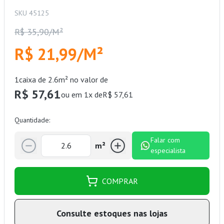
SKU 45125
R$ 35,90/M²
R$ 21,99/M²
1
caixa de 2.6m² no valor de
R$ 57,61
ou em 1x de
R$ 57,61
Quantidade:
Falar com
m²
especialista
COMPRAR
Consulte estoques nas lojas