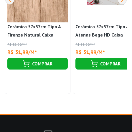
Cerâmica 57x57cm Tipo A
Cerâmica 57x57cm Tipo A
Firenze Natural Caixa
Atenas Bege HD Caixa
2,62m² Cerbras
2,62m² Cerbras
R$ 32,90/M²
R$ 33,90/M²
R$ 31,99/M²
R$ 31,99/M²
COMPRAR
COMPRAR