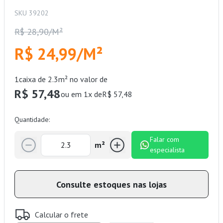
SKU 39202
R$ 28,90/M²
R$ 24,99/M²
1
caixa de 2.3m² no valor de
R$ 57,48
ou em 1x de
R$ 57,48
Quantidade:
Falar com
m²
especialista
Consulte estoques nas lojas
Calcular o frete