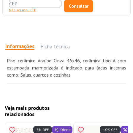
Não sei meu CEP
Informações
Ficha técnica
Piso cerâmico Araripe Cinza 46x46, cerâmica tipo A com
estampada marmorizada é indicado para áreas internas
como: Salas, quartos e cozinhas
Veja mais produtos
relacionados
Oferta
Of
6% OFF
10% OFF