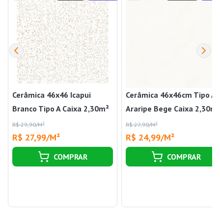
Cerâmica 46x46 Icapui
Cerâmica 46x46cm Tipo A
Branco Tipo A Caixa 2,30m²
Araripe Bege Caixa 2,30m
Cerbras
Cerbras
R$ 29,90/M²
R$ 27,90/M²
R$ 27,99/M²
R$ 24,99/M²
COMPRAR
COMPRAR