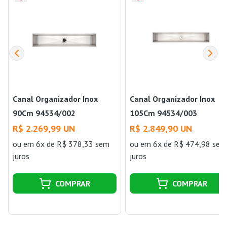
Canal Organizador Inox
Canal Organizador Inox
90Cm 94534/002
105Cm 94534/003
Tramontina
R$ 2.269,99 UN
R$ 2.849,90 UN
ou
em 6x de R$ 378,33 sem
ou
em 6x de R$ 474,98 sem
juros
juros
COMPRAR
COMPRAR