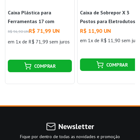
Caixa Plástica para
Caixa de Sobrepor X 3
Ferramentas 17 com
Postos para Eletrodutos e
Bandeja Tramontina
Canaletas Branca LizFlex
R$ 71,99 UN
R$ 11,90 UN
R$ 96,90 UN
Multiuso Tramontina
em 1x de R$ 11,90 sem juro
em 1x de R$ 71,99 sem juros
COMPRAR
COMPRAR
Newsletter
Fique por dentro de todas as novidades e promoção