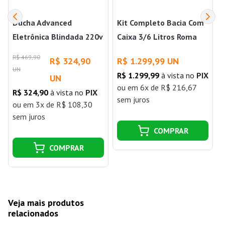
Ducha Advanced
Kit Completo Bacia Com
Eletrônica Blindada 220v
Caixa 3/6 Litros Roma
6000w Lorenzetti
Branco
R$ 469,90
R$ 324,90
R$ 1.299,99 UN
UN
R$ 1.299,99
à vista no
PIX
UN
ou
em 6x de R$ 216,67
R$ 324,90
à vista no
PIX
sem juros
j
ou
em 3x de R$ 108,30
sem juros
COMPRAR
COMPRAR
Veja mais produtos
relacionados