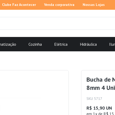
Clube Faz Acontecer
Venda corporativa
Nossas Lojas
matização
Cozinha
Elétrica
Hidráulica
Ilu
Bucha de N
8mm 4 Uni
SKU 5717
R$ 15,90 UN
em 1x de R$ 15,