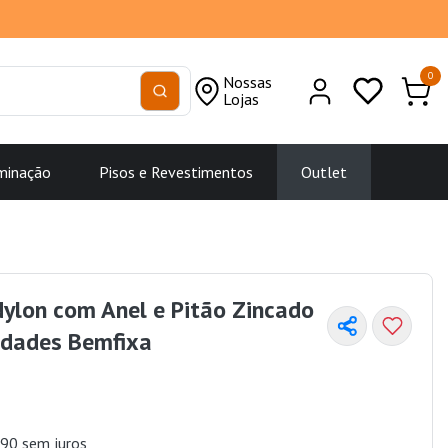
0
Nossas
Lojas
minação
Pisos e Revestimentos
Outlet
ylon com Anel e Pitão Zincado
dades Bemfixa
90 sem juros