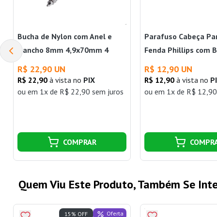
Bucha de Nylon com Anel e
Parafuso Cabeça Pa
Gancho 8mm 4,9x70mm 4
Fenda Phillips com 
Unidades Branco Bemfixa
Nylon 7mm 10 Unida
R$ 22,90 UN
R$ 12,90 UN
Bemfixa
R$ 22,90
à vista no
PIX
R$ 12,90
à vista no
P
ou
em 1x de R$ 22,90 sem juros
ou
em 1x de R$ 12,90
COMPRAR
COMPR
Quem Viu Este Produto, Também Se Inte
Oferta
15% OFF