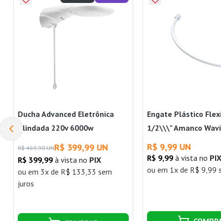
Ducha Advanced Eletrônica
Engate Plástico Fle
Blindada 220v 6000w
1/2\\\" Amanco Wav
Lorenzetti
R$ 9,99 UN
R$ 399,99 UN
R$ 469,90 UN
R$ 9,99
à vista no
PI
R$ 399,99
à vista no
PIX
ou
em 1x de R$ 9,99 
ou
em 3x de R$ 133,33 sem
juros
COMPR