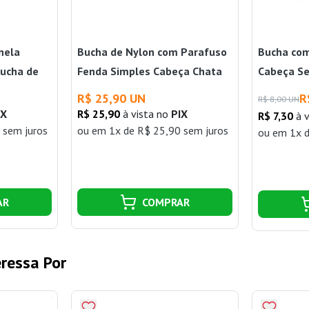
nela
Bucha de Nylon com Parafuso
Bucha com
Bucha de
Fenda Simples Cabeça Chata
Cabeça Se
des
Inox 8mm 5und Bemfixa
com 2 Pa
R$ 25,90 UN
R
R$ 8,00 UN
Bemfixa
IX
R$ 25,90
à vista no
PIX
R$ 7,30
à v
 sem juros
ou
em 1x de R$ 25,90 sem juros
ou
em 1x d
AR
COMPRAR
ressa Por