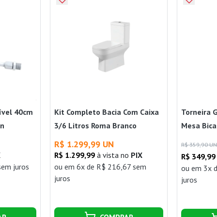
xível 40cm
Kit Completo Bacia Com Caixa
Torneira G
in
3/6 Litros Roma Branco
Mesa Bica
R$ 1.299,99 UN
R$ 359,90 UN
X
R$ 1.299,99
à vista no
PIX
R$ 349,99
sem juros
ou
em 6x de R$ 216,67 sem
ou
em 3x 
juros
juros
AR
COMPRAR