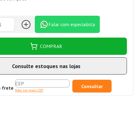
Falar com especialista
COMPRAR
Consulte estoques nas lojas
o frete
Não sei meu CEP