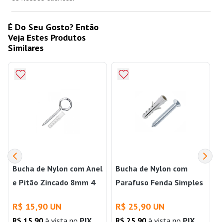
É Do Seu Gosto? Então
Veja Estes Produtos
Similares
Bucha de Nylon com Anel
Bucha de Nylon com
e Pitão Zincado 8mm 4
Parafuso Fenda Simples
Unidades Bemfixa
Cabeça Chata Inox 8mm
R
R$ 15,90 UN
R$ 25,90 UN
5und Bemfixa
R$ 15,90
à vista no
PIX
R$ 25,90
à vista no
PIX