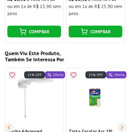
ou
em 1x de R$ 15,90 sem
ou
em 1x de R$ 25,90 sem
juros
juros
j
COMPRAR
COMPRAR
Quem Viu Este Produto,
Também Se Interessa Por
Oferta
Oferta
15% OFF
25% OFF
Ducha Advanced
Tinta Coralar Acr 18L