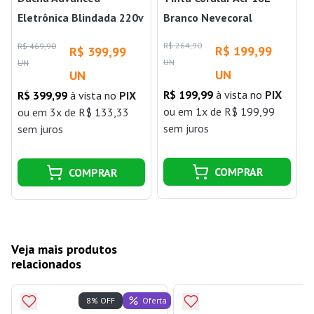
Eletrônica Blindada 220v
Branco Nevecoral
6000w Lorenzetti
R$ 264,90
R$ 469,90
R
R$ 199,99
R$ 399,99
UN
UN
UN
UN
R$ 199,99
à vista no
PIX
R$ 399,99
à vista no
PIX
ou
em 1x de R$ 199,99
ou
em 3x de R$ 133,33
sem juros
sem juros
COMPRAR
COMPRAR
Veja mais produtos
relacionados
Oferta
8% OFF