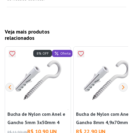
Veja mais produtos
relacionados
Oferta
8% OFF
Bucha de Nylon com Anel e
Bucha de Nylon com Anel 
Gancho 5mm 3x50mm 4
Gancho 8mm 4,9x70mm 4
Unidades Branco Bemfixa
Unidades Branco Bemfixa
R$ 10,90 UN
R$ 22,90 UN
R$ 11,90 UN