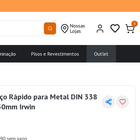
0
Nossas
Lojas
minação
Pisos e Revestimentos
Outlet
Aço Rápido para Metal DIN 338
50mm Irwin
90 sem juros