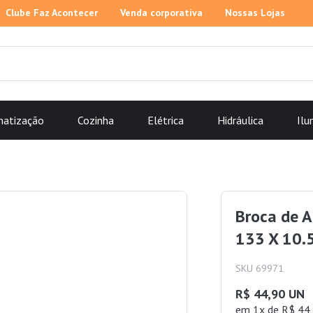
Clube Faz Acontecer
Venda corporativa
Nossas Lojas
matização
Cozinha
Elétrica
Hidráulica
Ilu
Broca de 
133 X 10.
SKU 69971
R$ 44,90 UN
em 1x de R$ 44,