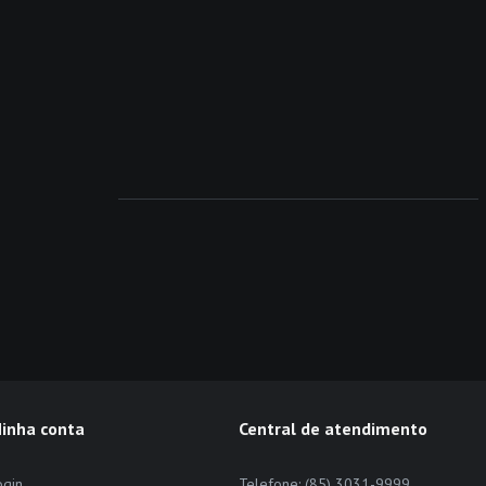
inha conta
Central de atendimento
ogin
Telefone: (85) 3031-9999