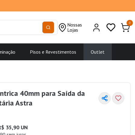
0
Nossas
Lojas
minação
Pisos e Revestimentos
Outlet
êntrica 40mm para Saída da
tária Astra
R$ 35,90 UN
90 sem juros