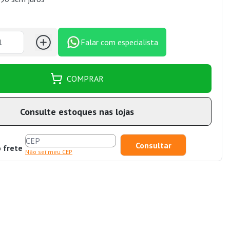
Falar com especialista
COMPRAR
Consulte estoques nas lojas
o frete
Não sei meu CEP