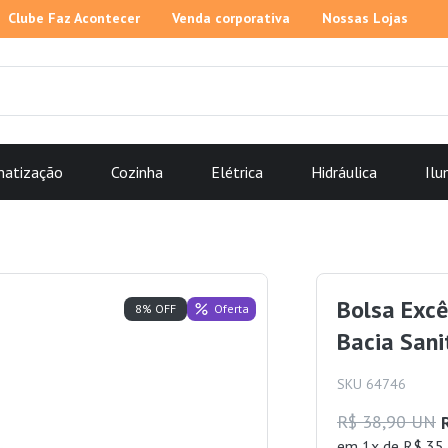
Clube Faz Acontecer
Venda corporativa
Nossas Lojas
matização
Cozinha
Elétrica
Hidráulica
Ilu
Bolsa Exc
Oferta
8% OFF
Bacia Sani
SKU 64746
R$ 38,90 UN
em 1x de R$ 35,