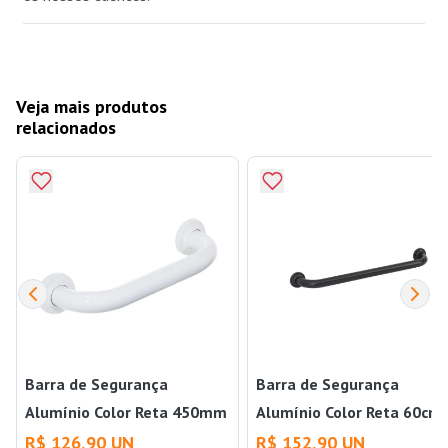
Veja mais produtos
relacionados
Barra de Segurança
Barra de Segurança
Alumínio Color Reta 450mm
Alumínio Color Reta 60cm
Branco Sicmol
Preto Sicmol
R$ 126,90 UN
R$ 152,90 UN