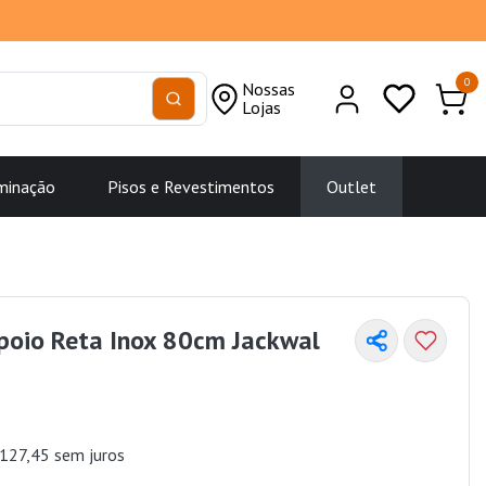
0
Nossas
Lojas
minação
Pisos e Revestimentos
Outlet
poio Reta Inox 80cm Jackwal
127,45 sem juros