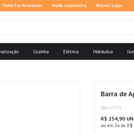
Clube Faz Acontecer
Venda corporativa
Nossas Lojas
matização
Cozinha
Elétrica
Hidráulica
Ilu
Barra de A
SKU 17153
R$ 254,90 UN
ou
em 2x de R$ 