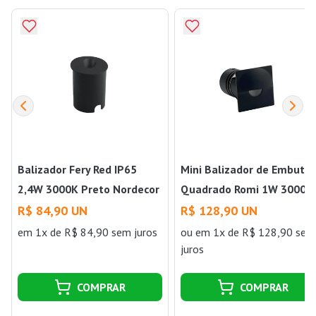
Balizador Fery Red IP65
Mini Balizador de Embutir
2,4W 3000K Preto Nordecor
Quadrado Romi 1W 3000k
Preto Nordecor
R$ 84,90 UN
R$ 128,90 UN
em 1x de R$ 84,90 sem juros
ou
em 1x de R$ 128,90 sem
juros
COMPRAR
COMPRAR